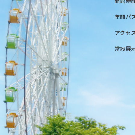
開館時
年間パ
アクセ
常設展