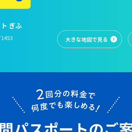
ト ぎふ
1453
大きな地図
で見る
間パスポート
のご