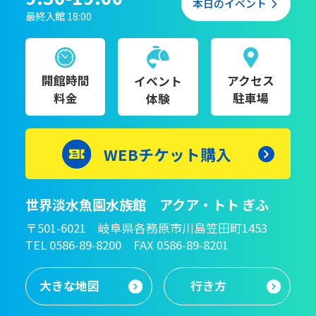
本日のイベント
最終入館 18:00
開館時間
アクセス
イベント
料金
駐車場
体験
WEBチケット購入
世界淡水魚園水族館 アクア・トト ぎふ
〒501-6021 岐阜県各務原市川島笠田町1453
TEL 0586-89-8200 FAX 0586-89-8201
大きな地図
行き方