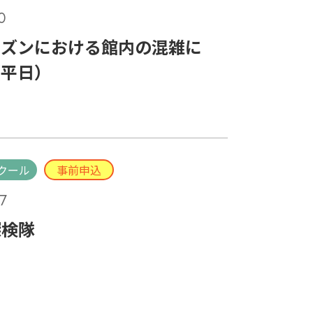
0
ーズンにおける館内の混雑に
（平日）
クール
事前申込
7
探検隊