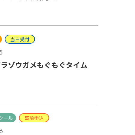
当日受付
5
ブラゾウガメもぐもぐタイム
クール
事前申込
6