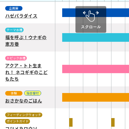
企画展
ハゼパラダイス
テーマ水槽
福を呼ぶ！ウナギの
恵方巻
トピック水槽
アクア・トト生ま
れ！ ネコギギのこど
もたち
体験
当日受付
おさかなのごはん
フィーディングウォッチ
ポイントガイド
コツメカワウソ