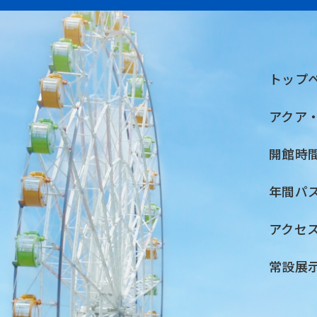
トップ
アクア
開館時
年間パ
アクセ
常設展