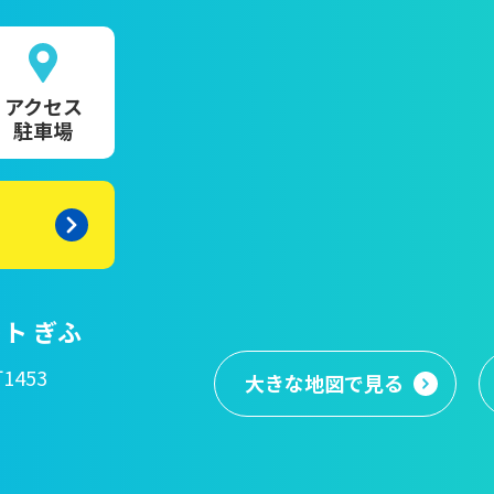
アクセス
駐車場
ト ぎふ
1453
大きな地図
で見る