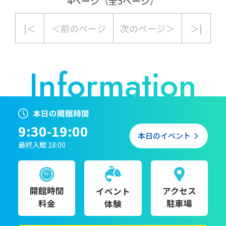
4ページ（全5ページ）
|＜
＜前のページ
次のページ＞
＞|
本日の開館時間
9:30-19:00
本日のイベント
最終入館 18:00
開館時間
アクセス
イベント
料金
駐車場
体験