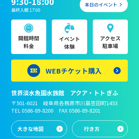
9:30-18:00
本日のイベント
最終入館 17:00
開館時間
アクセス
イベント
料金
駐車場
体験
WEBチケット購入
世界淡水魚園水族館 アクア・トト ぎふ
〒501-6021 岐阜県各務原市川島笠田町1453
TEL 0586-89-8200 FAX 0586-89-8201
大きな地図
行き方