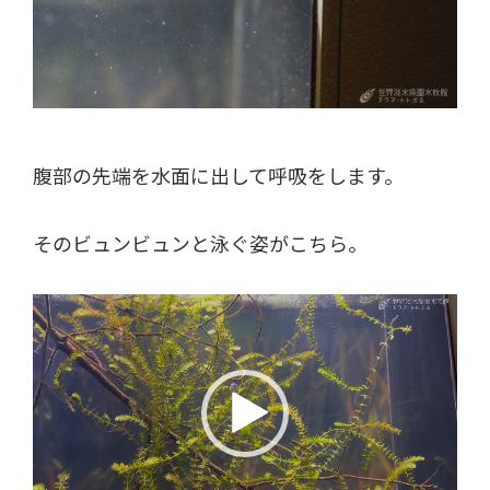
腹部の先端を水面に出して呼吸をします。
そのビュンビュンと泳ぐ姿がこちら。
動
画
プ
レ
ー
ヤ