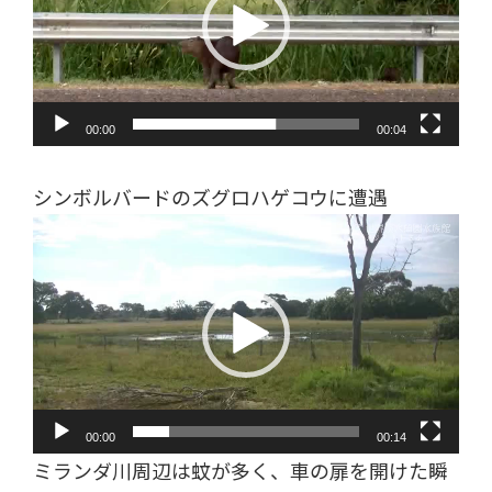
レ
ー
ヤ
ー
00:00
00:04
シンボルバードのズグロハゲコウに遭遇
動
画
プ
レ
ー
ヤ
ー
00:00
00:14
ミランダ川周辺は蚊が多く、車の扉を開けた瞬