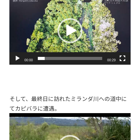
動
画
プ
レ
ー
ヤ
ー
00:00
00:29
そして、最終日に訪れたミランダ川への道中に
てカピバラに遭遇。
動
画
プ