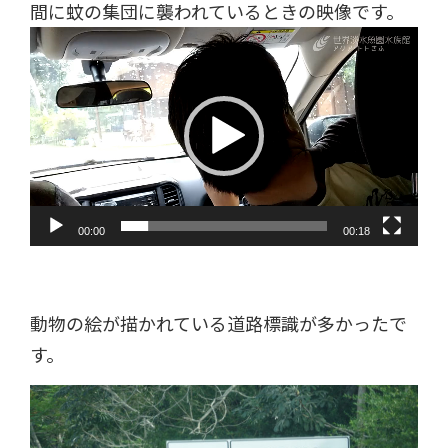
間に蚊の集団に襲われているときの映像です。
動
画
プ
レ
ー
ヤ
ー
00:00
00:18
動物の絵が描かれている道路標識が多かったで
す。