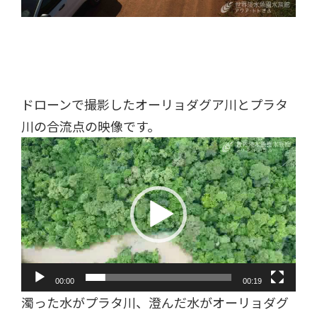
ドローンで撮影したオーリョダグア川とプラタ
川の合流点の映像です。
動
画
プ
レ
ー
ヤ
ー
00:00
00:19
濁った水がプラタ川、澄んだ水がオーリョダグ