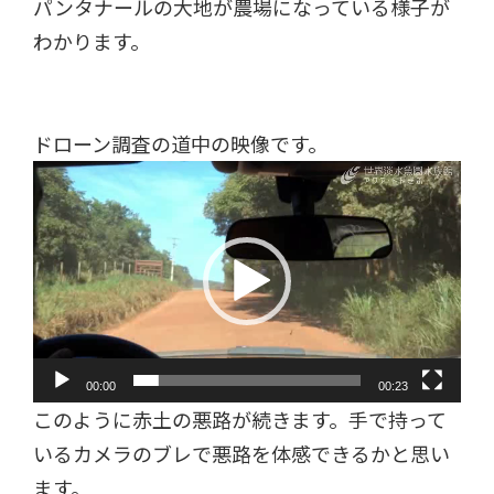
パンタナールの大地が農場になっている様子が
わかります。
ドローン調査の道中の映像です。
動
画
プ
レ
ー
ヤ
ー
00:00
00:23
このように赤土の悪路が続きます。手で持って
いるカメラのブレで悪路を体感できるかと思い
ます。