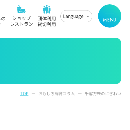
Language
ショップ
示の
団体利用
レストラン
介
貸切利用
TOP
おもしろ飼育コラム
千客万来のにぎわい