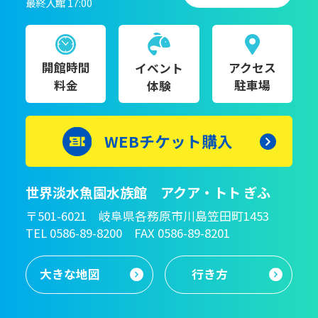
最終入館 17:00
開館時間
アクセス
イベント
料金
駐車場
体験
WEBチケット購入
世界淡水魚園水族館 アクア・トト ぎふ
〒501-6021 岐阜県各務原市川島笠田町1453
TEL 0586-89-8200 FAX 0586-89-8201
大きな地図
行き方