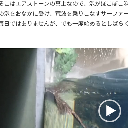
そこはエアストーンの真上なので、泡がぼこぼこ
の泡をおなかに受け、荒波を乗りこなすサーファ
毎日ではありませんが、でも一度始めるとしばら
動
画
プ
レ
ー
ヤ
ー