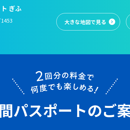
ト ぎふ
1453
大きな地図
で見る
間パスポート
のご