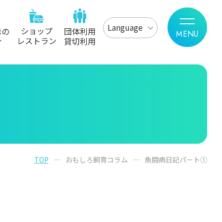
Language
ショップ
示の
団体利用
レストラン
介
貸切利用
TOP
おもしろ飼育コラム
魚闘病日記パート①