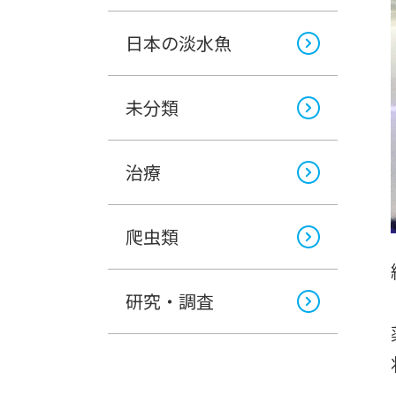
日本の淡水魚
未分類
治療
爬虫類
研究・調査