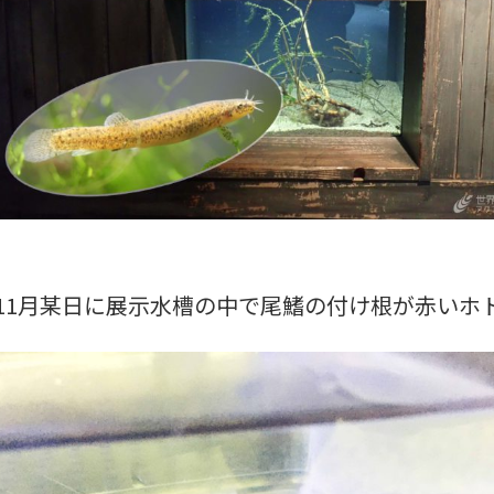
11月某日に展示水槽の中で尾鰭の付け根が赤いホ