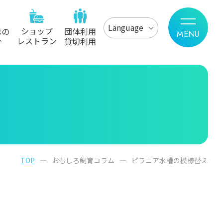
Language
ショップ
示の
団体利用
レストラン
介
貸切利用
TOP
おもしろ飼育コラム
ピラニア水槽の模様替え