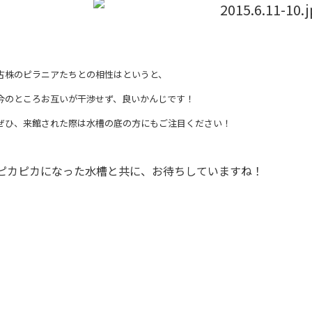
古株のピラニアたちとの相性はというと、
今のところお互いが干渉せず、良いかんじです！
ぜひ、来館された際は水槽の底の方にもご注目ください！
ピカピカになった水槽と共に、お待ちしていますね！