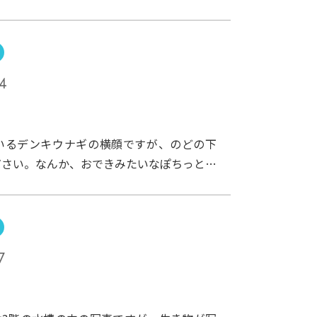
ンショウウオの水槽の中。いーい感じにコケ
水が滴り落ちています。思えば5年前、オー
は、ここはむき出しの擬岩（作り物の岩）
っ気もないものでした。そこに、スタッフが
4
ケを移植し、水の量を調節し、いまやこんな
！小さなスペースですけれど、四季折々の草
？
ますし、ひそかに癒しスポットだと思うんで
にいるデンキウナギの横顔ですが、のどの下
しょう？
ださい。なんか、おできみたいなぽちっとし
がありますよね。これは何でしょう？？実
デンキウナギの肛門、お尻の穴です。デンキ
臓は、肛門の後ろのふくらんだ部分にぎゅっ
ていて、残りのながーい胴体には、発電のた
7
並んでいるんです。とっても合理的なからだ
いえましょう。とはいえ人間の感覚からすれ
下からうんちが出てくるのはちょっとなあ、