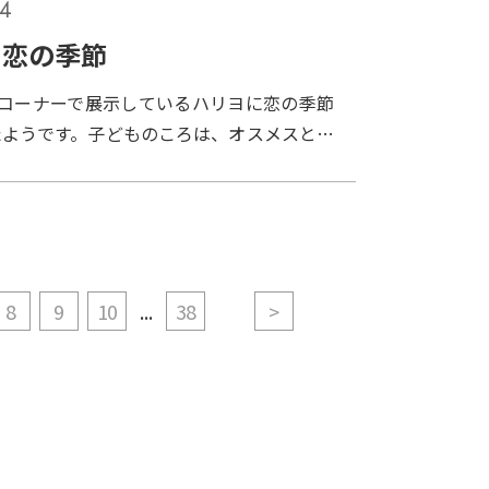
04
？あーら、それじゃあ仕方ないわねえ。う
思うわよー。
コ恋の季節
きコーナーで展示しているハリヨに恋の季節
たようです。子どものころは、オスメスとも
に差はないけれど、恋の季節が近づくと違い
は、青色とオレンジ色のとてもきれいな色に
色という）、メスは、たまごを持つので大き
ります。こんなちょっとした変化に気付きま
8
9
10
...
38
>