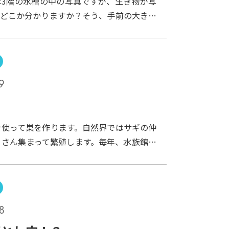
は3階の水槽の中の写真ですが、生き物が写
まうのでした。
。どこか分かりますか？そう、手前の大きな
たいなもの。これはオオサンショウウオの顔
向いているところなんですが、目がどこにあ
ますか？？オオサンショウウオの目はこーん
いですが、ちゃんと見えています。動くもの
9
して、泳いでいる魚などもバク！！！！！と
す。飼育スタッフが掃除をするときは、その
をおっかけてきてかみつこうとしたりするの
を使って巣を作ります。自然界ではサギの仲
とじゃまですけどね。
くさん集まって繁殖します。毎年、水族館で
いるコサギが枝を運んでいるのを確認してい
巣を作るまでには至りませんでした。よくよ
みると、枝を上手く固定できず、せっかく運
槽に落ちてしまっていました。そこで、去年
8
て枝が水槽に落ちないようにしました。しか
巣作りは進みませんでした。今年は去年用意