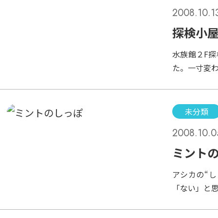
2008.10.1
探検小
水族館２F
た。一寸変
らです。そ
んも家でも
モリはニホ
未分類
なにより目
2008.10.0
様！素敵過
リをお酒に
ミント
むと体に良
アシカの“
とがありま
「ない」と
申し訳ない
うか？あり
も不味く、
ます。写真
直、もう二