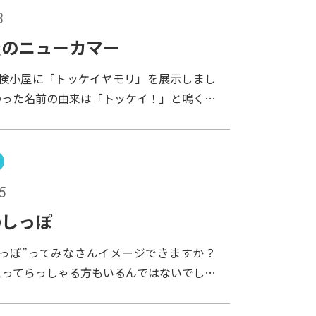
3
屋のニューカマー
探検小屋に「トッケイヤモリ」を展示しまし
わった名前の由来は「トッケイ！」と鳴くか
のまんまな名前です。ヤモリというと、皆さ
みたことがあるかと思いますが、トッケイヤ
ンヤモリよりもっと大きな体をしています。
を引くのが、そのサイケデリックな体の色模
5
ぎます。さて、中国には、このトッケイヤモ
つけた「ハーカイ酒」というものがあり、飲
のしっぽ
いとされています。ちなみに、私も飲んだこ
しっぽ”ってみなさんイメージできますか？
す。お酒に漬かっていたトッケイヤモリには
思ってらっしゃる方もいるんではないでしょ
ですが、見た目もさることながら、味もとて
ますよー、ちっちゃいながらちゃんと生えて
なぜか翌日はありえないほどの二日酔い。正
はミントのしっぽです。このしっぽ、注目し
度と口にしたくありません・・・。そんなち