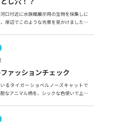
落とし穴！？
もさらに細い小枝をたくさん水槽に入れてみ
川河口付近に水族館展示用の生物を採集しに
ると１週間もしないうちに巣作りが始まり、
に、岸辺でこのような光景を見かけました。
出来上がってきています。今年はこの調子
がすんでいるのでしょうか？この穴の中にす
と良いのですが･･･。そのためには、もう
はベンケイガニやクロベンケイガニといった
要かな？
たちです。この穴の中のカニを捕まえようと
所、お約束どおり指をはさまれて思わず叫ん
1
した。本当に痛かったな…
のファッションチェック
にいるタイガーショベルノーズキャットで
大胆なアニマル柄を、シックな色使いで上手
るわね。よく見るとほら、背中の方に小さく
てたりしてね、芸が細かいわよねぇ。でもこ
つも暗いところにいるんだから、もーう少し
服でもいいんじゃなーい？え、何、目立っち