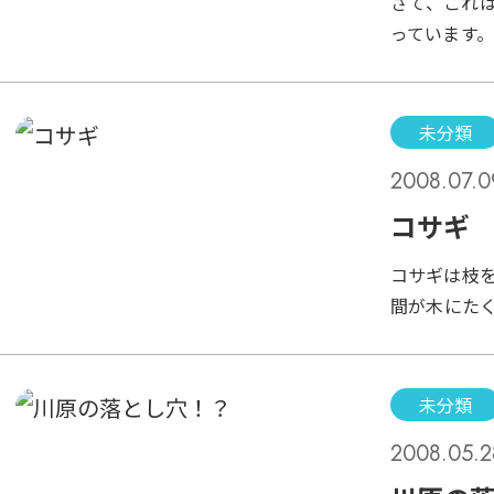
さて、これ
と思ってし
っています
茶色の岩み
です。左を
るか分かり
未分類
なにちっこ
2008.07.0
によく反応
ひとのみで
コサギ
目でブラシ
コサギは枝
で、ちょっ
間が木にた
は飼育して
ましたが、
く観察して
未分類
んだ枝が水
2008.05.2
は板を敷い
し、一向に