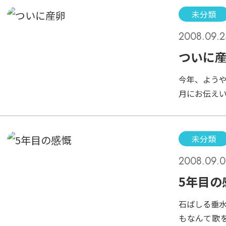
てみている
ょっぴりセ
未分類
け。横には
示。皆さん
2008.09.2
うに見えて
りません。
触ってみる
ついに
になります
今年、よう
はこのしっ
月にお伝え
ついに卵を
です。もう
来事でした
未分類
化するのか
2008.09.0
こと）して
ぁ、コサギ
5年目の
石ばしる垂
もなんて歌