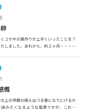
とピクピクと動きます。動く方向は、上下だ
ンチな思い出を込めた、トッケイヤモリの展
動かすことはありません。じっとしているよ
に届け。（観察するだけなら、二日酔いもあ
5
もしっぽだけ動かしているときもあります。
）
とぷにゅっとしていて、ちょっと得した気分
産卵
。みなさん、アシカショーをご覧になるとき
やくコサギの巣作りが上手くいったことを７
ぽにも注目してみてくださいね。
いたしました。あれから、約２ヶ月・・・。
産みました。繁殖期からだいぶ遅れての産卵
今年は産まないかなぁと思っていた矢先の出
ので、卵を見たときは驚きました。あとはふ
どうかですが、とりあえず抱卵（卵を暖める
1
いますので、可能性は０％ではないかと。さ
の赤ちゃんを見るのが、とても楽しみです。
感慨
水の上の早蕨の萌え出づる春になりにけるか
を詠みたくなるような風景ですが、これは