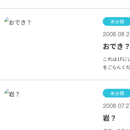
4Fクロサ
が生えて、
プンした頃
未分類
で、味も素
2008.08.2
根気よくコ
立派な姿に
おでき
花も見られ
これは1F
すがどうで
をごらんく
たでっぱり
は、これは
ウナギの内
未分類
とかたまっ
2008.07.2
めの筋肉が
のつくりと
岩？
ば、のどの