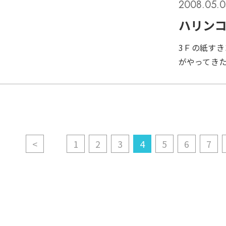
2008.05.
ゃだめなの
ん、いいと
ハリン
3Ｆの紙す
がやってき
に色や体型
ます。オス
なり（婚姻
なお腹にな
したか？
<
1
2
3
4
5
6
7