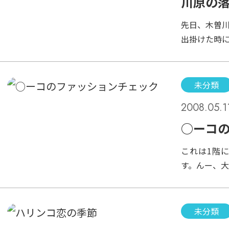
川原の
した枝より
先日、木曽
ました。す
出掛けた時
順調に巣が
いったい何
で、繁殖する
んでいるの
少し枝が必
カニの仲間
未分類
指をいれた
2008.05.1
でしまいま
○ーコ
これは1階
す。んー、
にこなして
水玉が散っ
の人、いっ
未分類
明るいお洋