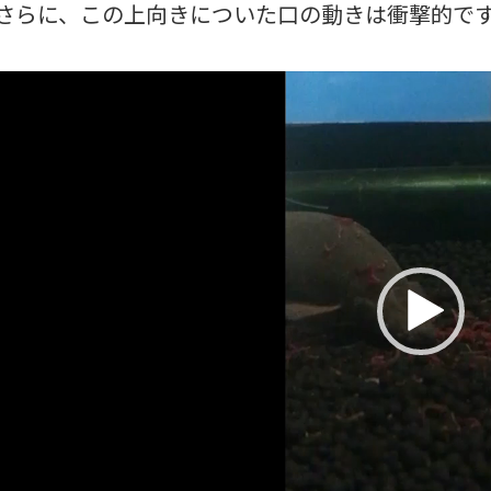
さらに、この上向きについた口の動きは衝撃的で
動
画
プ
レ
ー
ヤ
ー