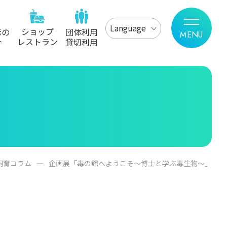
Language
ショップ
示の
団体利用
レストラン
介
貸切利用
飼育コラム
企画展「毒の館へようこそ～博士と学ぶ毒生物～」