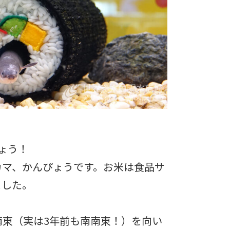
ょう！
カマ、かんぴょうです。お米は食品サ
ました。
南東（実は3年前も南南東！）を向い