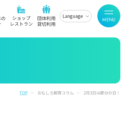
Language
ショップ
示の
団体利用
レストラン
介
貸切利用
TOP
おもしろ飼育コラム
2月3日は節分の日！