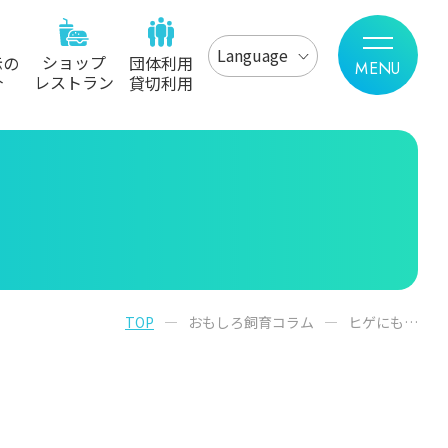
Language
ショップ
示の
団体利用
レストラン
介
貸切利用
TOP
おもしろ飼育コラム
ヒゲにも…