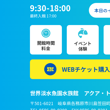
9:30-18:00
本日の
最終入館 17:00
開館時間
イベント
料金
体験
WEBチケット購入
世界淡水魚園水族館 アクア・ト
〒501-6021 岐阜県各務原市川島笠田町