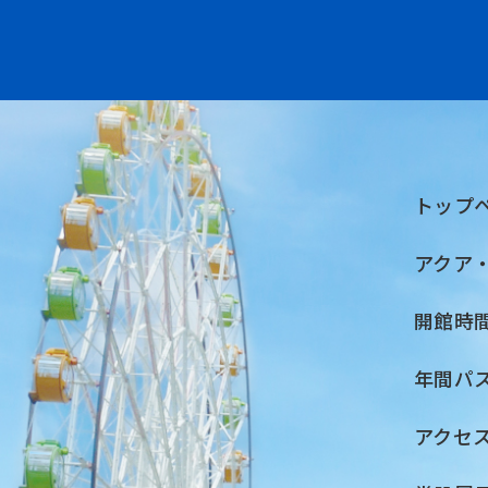
トップ
アクア
開館時
年間パ
アクセ