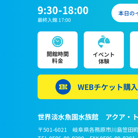
9:30-18:00
本日の
最終入館 17:00
開館時間
イベント
料金
体験
WEBチケット購入
世界淡水魚園水族館 アクア・ト
〒501-6021 岐阜県各務原市川島笠田町