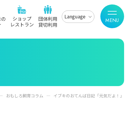
Language
ショップ
示の
団体利用
レストラン
介
貸切利用
おもしろ飼育コラム
イブキのおてんば日記「元気だよ！」