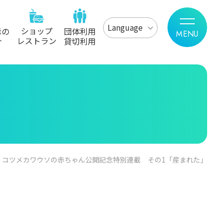
Language
ショップ
示の
団体利用
レストラン
介
貸切利用
コツメカワウソの赤ちゃん公開記念特別連載 その1「産まれた」