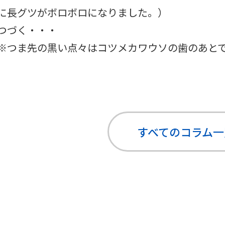
に長グツがボロボロになりました。）
つづく・・・
※つま先の黒い点々はコツメカワウソの歯のあと
すべてのコラム
一