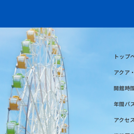
トップ
アクア
開館時
年間パ
アクセ