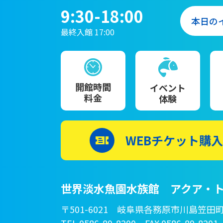
9:30-18:00
本日の
最終入館 17:00
開館時間
イベント
料金
体験
WEBチケット購入
世界淡水魚園水族館 アクア・ト
〒501-6021 岐阜県各務原市川島笠田町