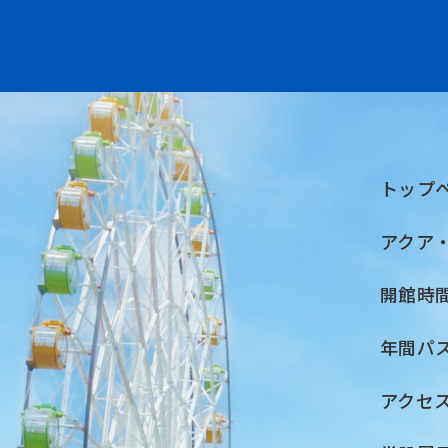
トップ
アクア
開館時
年間パ
アクセ