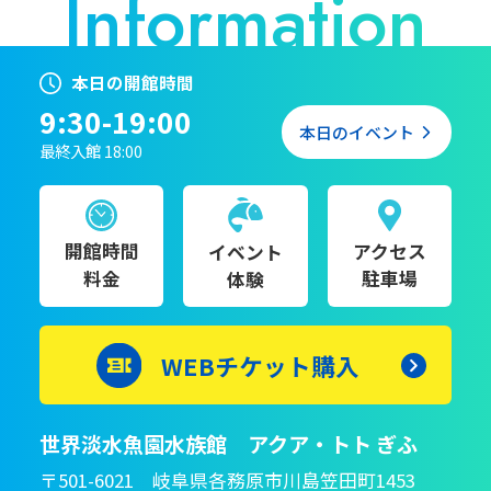
本日の開館時間
9:30-19:00
本日のイベント
最終入館 18:00
開館時間
アクセス
イベント
料金
駐車場
体験
WEBチケット購入
世界淡水魚園水族館 アクア・トト ぎふ
〒501-6021 岐阜県各務原市川島笠田町1453