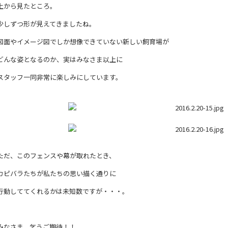
上から見たところ。
少しずつ形が見えてきましたね。
図面やイメージ図でしか想像できていない新しい飼育場が
どんな姿となるのか、実はみなさま以上に
スタッフ一同非常に楽しみにしています。
ただ、このフェンスや幕が取れたとき、
カピバラたちが私たちの思い描く通りに
行動しててくれるかは未知数ですが・・・。
みなさま、乞うご期待！！