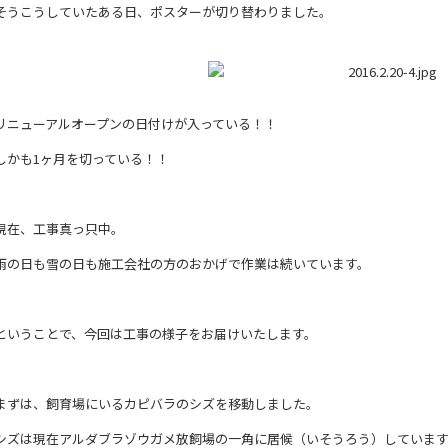
そうこうしていたある日、ポスターが切り替わりました。
リニューアルオープンの日付けが入っている！！
しかも1ヶ月を切っている！！
現在、工事真っ只中。
雨の日も雪の日も施工会社の方のおかげで作業は続いています。
ということで、今回は工事の様子をお届けいたします。
まずは、飼育場にいるカピバラのシズを移動しました。
シズは現在アルダブラゾウガメ放飼場の一角に居候（いそうろう）していま