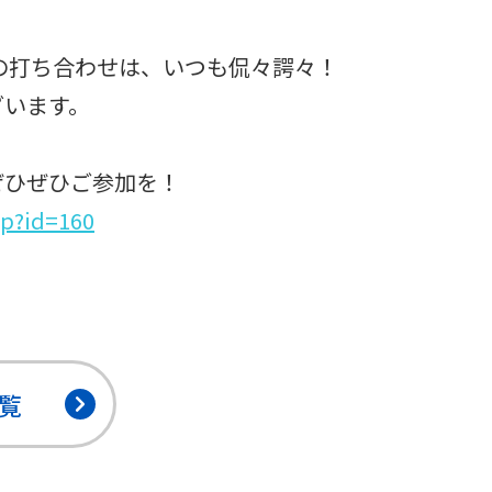
の打ち合わせは、いつも侃々諤々！
ざいます。
ぜひぜひご参加を！
hp?id=160
覧