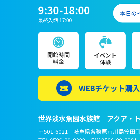
9:30-18:00
本日の
最終入館 17:00
開館時間
イベント
料金
体験
WEBチケット購入
世界淡水魚園水族館 アクア・ト
〒501-6021 岐阜県各務原市川島笠田町