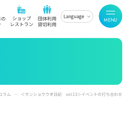
Language
ショップ
示の
団体利用
レストラン
介
貸切利用
コラム
＜サンショウウオ日記 vol.13＞イベントの打ち合わせ