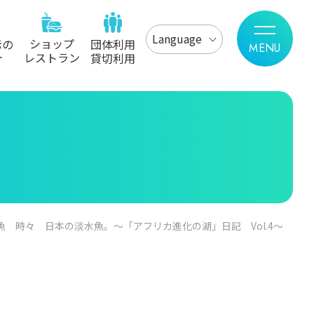
Language
ショップ
示の
団体利用
レストラン
介
貸切利用
魚 時々 日本の淡水魚。～「アフリカ進化の湖」日記 Vol.4～