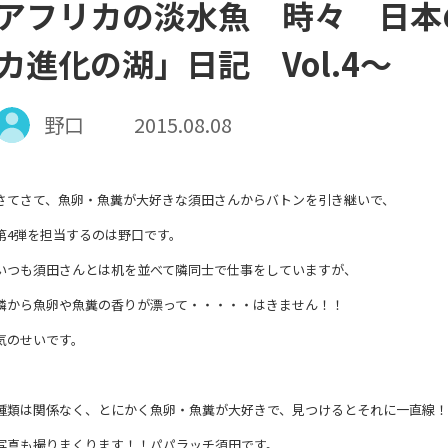
アフリカの淡水魚 時々 日本
カ進化の湖」日記 Vol.4～
野口
2015.08.08
さてさて、魚卵・魚糞が大好きな
須田さんからバトンを引き継いで、
第4弾を担当するのは野口です。
いつも須田さんとは机を並べて隣同士で仕事をしていますが、
隣から魚卵や魚糞の香りが漂って・・・・・はきません！！
気のせいです。
種類は関係なく、とにかく魚卵・魚糞が大好きで、見つけるとそれに一直線！
写真も撮りまくります！！パパラッチ須田です。