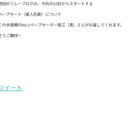
次回のリレーブログは、
今月の10日からスタートする
ペープサート（紙人形劇）について
この水族館のNo.1ペープサーター堀江（真）さんがお届してくれます。
乞うご期待！
ツイート