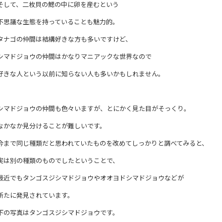
そして、二枚貝の鰓の中に卵を産むという
不思議な生態を持っていることも魅力的。
タナゴの仲間は結構好きな方も多いですけど、
シマドジョウの仲間はかなりマニアックな世界なので
好きな人という以前に知らない人も多いかもしれません。
シマドジョウの仲間も色々いますが、とにかく見た目がそっくり。
なかなか見分けることが難しいです。
今まで同じ種類だと思われていたものを改めてしっかりと調べてみると、
実は別の種類のものでしたということで、
最近でもタンゴスジシマドジョウやオオヨドシマドジョウなどが
新たに発見されています。
下の写真はタンゴスジシマドジョウです。