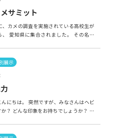
したっ！！！！！ ・・・とある担当者の
いえいえこれもニクイ演出なのだそうで
カメサミット
９月に入り、展示期間終了まであとわずか
日に、カメの調査を実施されている高校生が
でです）となった今、 話題に欠かさないこ
ら、 愛知県に集合されました。 その名も
ディア」！！ まさにこの夏のアクア・トト
メサミット」！ そして、最終日のプログラ
するかのような死力を尽くした展示ですね。
 なんと当館の特別企画展「カメぺディア」
はこのくらいにして、どんなカメが追加さ
込んでくださいました。 東は栃木県、西は
いうと 近年、問題視されている交雑個体
別展示
県と津々浦々から、 約20名の生徒さんた
ッド）です。 一部のヒトの手によって移
3
です。 （いつもお世話になっている岐阜高
れたカメたちが、深刻な問題となっていま
んも参加されていました！） まずはバック
魅力
れは、カメに限らず、魚類や昆虫類など多く
内し、その後いよいよ「カメペディア」の見
共通して云えることです） この交雑してし
こんにちは。 突然ですが、みなさんはヘビ
展示解説を行うのは、この方。愛知学泉大学
たちの「声」が 少しでも多くのお客様に届
か？ どんな印象をお持ちでしょうか？ ち
です。 なんて贅沢な！ 身振り手振りを交
いつつ、 カメペディアは、最終進化を遂げ
、水族館で働く前まで、ヘビは苦手な生き物
だくになって丁寧に解説してくれています。
かなりの見ごたえがあります。とくとご覧あ
脚がないのに進んだり、舌をチロチロと出し
もはや出番なし・・・ （一緒になって解説
 ツイート
まれると痛そうだったりと印象がいまいちで