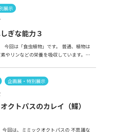
特殊な能力についてお話しましょう。ハリセ
別展示
には、トゲがたくさんあり、危険を感じると
7
せて、身を守ります。どうやって立たせてい
うと、口から海水を胃に送りこみ、体を膨ら
ふしぎな能力３
を立たせているのです。どこかの土産物屋さ
 今回は「食虫植物」です。 普通、植物は
んだ状態でぶら下がってるのを見かけたこと
窒素やリンなどの栄養を吸収しています。し
か？あんな感じに膨らみます。すごいです
植物の仲間が生息する環境は、栄養の少ない
ですよね。さて、ハリセンボンとあります
ため、昆虫などを捕まえて分解し、養分を吸
千本もあるのかというと、実はありません。
で栄養を補っています。 昆虫の捕まえ方は
差もありますが、350本前後のようです。
企画展・特別展示
て違います。 粘着式 写真は、モウセンゴ
2
面にある繊毛からネバネバした粘液を出し、
っつき捕えます。 罠式 写真は、ハエトリ
クオクトパスのカレイ（鰈）
貝のような葉の表面の感覚毛に昆虫などが触
？
いていた葉を閉じて、捕まえます。 落とし
は、ウツボカズラ。葉の形が袋のようになっ
 今回は、ミミックオクトパスの 不思議な