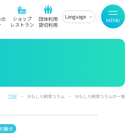
Language
ショップ
示の
団体利用
レストラン
介
貸切利用
TOP
おもしろ飼育コラム
おもしろ飼育コラムの一覧
別展示