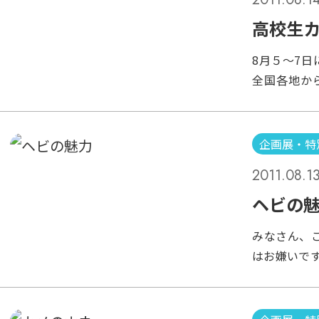
プとなりま
思いつき？
高校生
す・・・ 
8月５～7
（２６日ま
全国各地か
の「カメペ
「高校生カ
ぎふを象徴
ムとして、
ま、前置き
見学を組み
れたのかと
企画展・特
高知県・岡山
（ハイブリ
2011.08.1
ちが大集合
され、放た
校の生徒さ
ヘビの
す。 （こ
ヤードを案
の生物にも
みなさん、
学です。 
まったカメ
はお嫌いです
の矢部隆教授
くことを願
なみに私は
えつつ、汗
ました。 
でした。 
我々職員は
れ!!!
たり、 噛