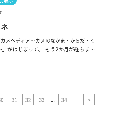
です、勉強になりました） リクガメブース
別展示
かし、水族館で働き始め、ヘビの飼育担当に
で暑い！でも、みんな真剣に聞き入っていま
7
と、とても興味深い生き物でした。 細長い
「カメペディア」見学の感想など、 参加者
て、左肺が退化していたり、 大きな餌も丸
ホネ
直接お聞きする時間がなく、 もうすこし対
うに下あごが2つに別れていたり、 進み方
うれしかったのですが、 帰りの時間もあり
「カメペディア～カメのなかま・からだ・く
ていろいろだったり、 舌を出すのはにおい
かたありませんね・・・。 皆さんのカメ研
～」がはじまって、 もう2か月が経ちまし
だったり、 子供を産む（卵胎生）種がいた
に期待しております！ Tweet
本編】から【世界編】への展示切り替えも無
す。 毒を持つヘビもいるので、気をつけな
 大きな問題もなく夏休みを迎えれて、本当
ませんが、 じっくり観察してみるとかわい
よかった。 （【日本編】も場所を変えて継
いるなぁと思い、 苦手意識は薄くなりまし
） 今回、カメをテーマとして取り上げてみ
ぁ、外で会うと”ドキッ”とはします
じるのが、「みんなカメが好き」というこ
 現在、水族館１F ITルームにて、岐阜県
30
31
32
33
...
34
>
、老若男女問わず。 もちろん苦手な方もい
ヘビ３種を展示中です。 この機会に、ぜひ
んでしょうけど、やっぱり他の生物に比べて
てください。 少しは苦手意識がなくなるか
ます。 ですけど、観た人が「カワイイー」
Tweet
まっては、非常に残念ですので、 もっとも
知りたいと思える展示になるよう、まだまだ