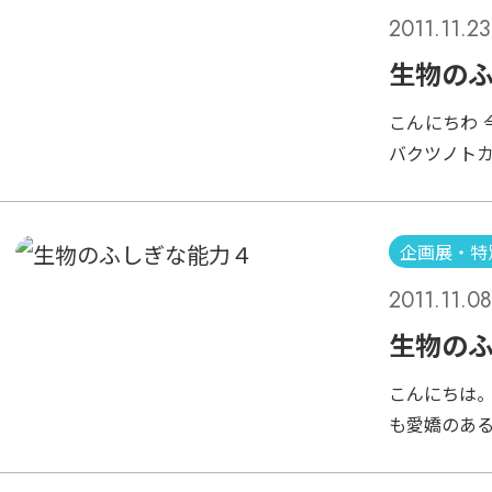
2011.11.23
生物の
こんにちわ 
バクツノト
に逃げ込み
血を飛ばし
す。 脳の
企画展・特
とで、血を
2011.11.08
ると、もう
ツイート
生物の
こんにちは
も愛嬌のあ
目が良いの
く慣れ、餌