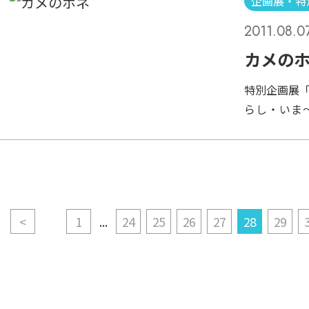
を聞くのみ
企画展・特
した。 し
は屋外なの
2011.08.0
なってみる
す。 今回の
体に合わせ
カメの
の皆さんに
のみ出来るよ
話できれば
特別企画展
も種によっ
ますし、し
らし・いま
をかぐため
究でのご活躍
た。 【日
りと様々で
事終了し、
ければいけ
によかった
い顔をして
続中ですよ
た。 ま
て、強く感
が・・・・。
<
1
...
24
25
26
27
28
29
と。 しかも
に生息する
らっしゃる
観察してみ
人気があり
も・・・。 
で終わってし
っと詳しく