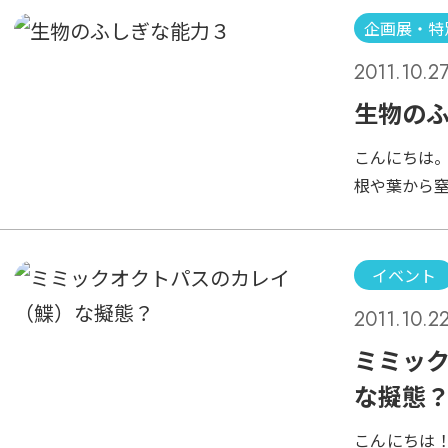
いやいや、
企画展・特
ンボンの体
2011.10.2
トゲを立た
るのかとい
生物の
ませてトゲ
こんにちは。
んに、膨ら
根や葉から
ありません
かし、食虫
ね。痛そう
環境である
が、トゲは
収すること
もちろん個体
イベント
種類によっ
ツイート
2011.10.2
ケ。葉の表
昆虫などがく
ミミッ
ソウ。二枚
な擬態
れると、開
穴式 写真
こんにちは！