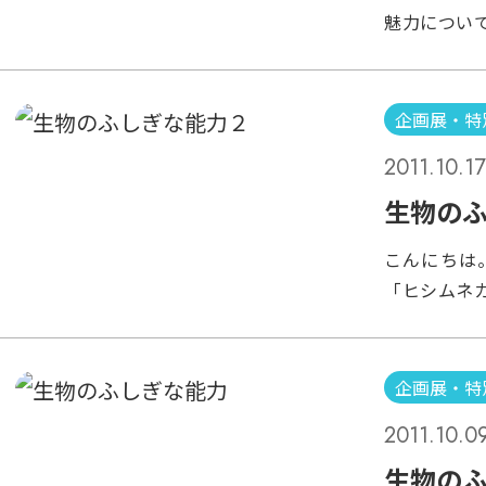
ていて、中
魅力につい
虫などは、
トパス」と
生き物って
オクトパス
しましょう
較的最近発
企画展・特
でも放映さ
2011.10.17
なった驚く
わち他生物
生物の
よると「ウ
こんにちは
や カレイや
「ヒシムネ
かも擬態で
下の写真にヒ
い… 生物
にいるかわ
賞間違いな
れ葉によく
んな擬態を
企画展・特
となる生物
だけです。
2011.10.0
ています。
ニ」 「カ
ね。 では、
生物の
ンスを行う