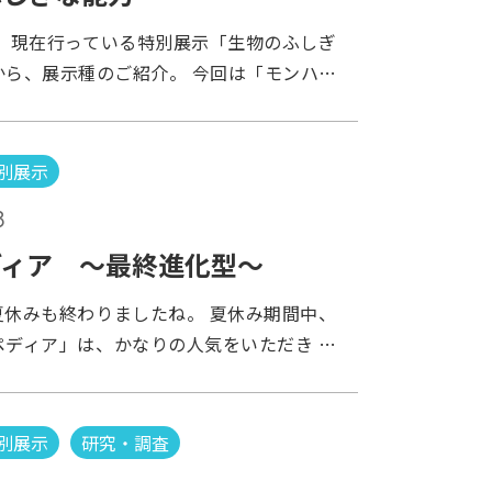
は、再度問題です。 1枚目の写真のどこにい
のか分かりませんが、 予想外のでき事が数
。 現在行っている特別展示「生物のふしぎ
うか？ 次回は、食虫植物を紹介しようか
。 実際にこんな事がありました。 水槽の
から、展示種のご紹介。 今回は「モンハナ
います。 ツイート
行った所、 ミミックオクトパスの姿が見当
ンハナシャコのパンチはすごいらしい。 餌
。 タコの仲間はわずかな隙間があれば水槽
や外敵など、捕脚を使って一撃で仕留めるそ
してしまう程です。 ですが、水槽のフタは
キューバダイビングをしていると、たまに見
別展示
閉まっており… 水槽の下を見ても発見出来
 触ろうとしようものなら、ガイドの方に止
「どうしよう…」と冷や汗が出始めた時に、
8
 危険なので、絶対手を出してはダメなんで
ある石をひっくり返して見ると… いまし
ほどのものなのか興味はあります。 しか
ディア ～最終進化型～
に潜っていたのです。 と同時にミミックオ
水槽も割ってしまう程の勢いらしいので、そ
「カレイ」のような形で泳ぎ出しました。
夏休みも終わりましたね。 夏休み期間中、
いのでしょう。 みなさんも潜るときは、お
の出来事ですが、思わず「あっ！」と声を出
ペディア」は、かなりの人気をいただき 一
いように。 次回は「カレハカマキリ」で
ました。 こういった瞬間に立ち会える時
にはなかなかご覧いただけないケースもあり
ト
嬉しいです！ また紹介したいと思います！
。 でも、今なら大丈夫!! ゆったりとカメ
ト
いただけますよ♪ さ～ら～にぃ～・・・
別展示
研究・調査
ィア」は進化に進化を重ね、ついにフルコン
4