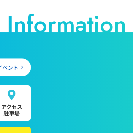
進化させて
いえば、や
すか～） 
が、背甲を
の骨が出てい
ーンで、よ
議なところ
ころです。
イベント
守れるわけ
いう進化を
不思議です
側にグイッ
んだそう。 
アクセス
駐車場
ープの方々
込む様子が
レ