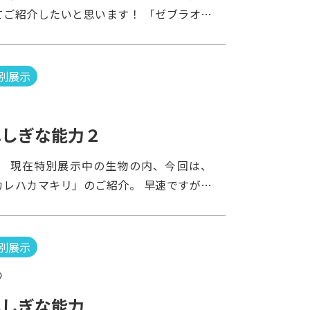
には消化液が入っているので、入り込んだ昆
てご紹介したいと思います！ 「ゼブラオク
消化され吸収されてしまいます。 いやぁ、
いう名前がありますが、 別名の「ミミック
すばらしいですね。 では、次回またお会い
」という名前の方が有名だと思います。 比
。 ツイート
見されたタコの仲間で、 テレビやマスコミ
別展示
れ一躍有名になった種類です。 その有名に
べき能力とは「他の生物への擬態」… すな
の形態をマネするということです。 書物に
ふしぎな能力２
ミヘビ」「ミノカサゴ」などの毒のある生物
。 現在特別展示中の生物の内、今回は、
カニなどの生物への擬態も可能との事。 し
カレハカマキリ」のご紹介。 早速ですが、
きる種類は４０種類以上とレパートリーが広
シムネカレハカマキリが1匹います。 どこ
界に「アカデミー賞」があれば「主演」で受
かりました？ カレハカマキリの仲間は、枯
しかと思います。 ちなみに水槽の中ではど
似た容姿で、まわりの環境に同化して、 餌
するのかというと… 私が確認したのは３つ
別展示
を待ち伏せたり、敵に見つからないようにし
（何となくですが…おそらく…） 「カ
9
 遠目ではどこにいるのか、わかりません
レイ」 「ウミヘビ」 水槽掃除やメンテナ
近付いてよーく見てみましょう。 こんな感
ふしぎな能力
ために水槽に手を入れる時があります。 そ