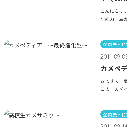
じです。 で
の時に驚く
こんにちは
たのでしょ
回ありました
な能力」展
な。と思って
様子を見に
シャコ」 モ
たりません
となる生物
から逃げ出
うな。 ス
企画展・特
しっかりと
かけます。
ません… 
2011.09.0
められます。
水槽の中に
すが、どれ
カメペ
た…砂の中
し、ガラス
クトパスが
さてさて、
うとう危な
わずか数秒
この「カメ
手を触れな
してしまい
部のお客様
す。 ツイー
が、本当に
ました・・・
ツイー
たちをご覧
企画展・特
「カメペデ
2011.08.1