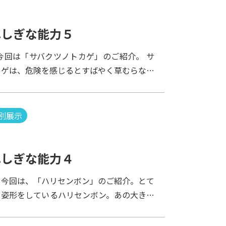
ふしぎな能力５
今回は「サバクツノトカゲ」のご紹介。 サ
カゲは、危険を感じるとすばやく草むらなど
ますが、隠れるところがない場合は、目から
て、敵が驚いている隙に逃げることもありま
血流を制限し、目の毛細血管を破裂させるこ
別展示
飛ばすことができるそうです。 ここまでく
ほとんどホラーですね。 恐ろしや・・・・
ふしぎな能力４
。今回は、「ハリセンボン」のご紹介。とて
る姿形をしているハリセンボン。あの大きな
でしょうか？見ていて、癒されます。人によ
の時には水面まで寄ってきます・・・。